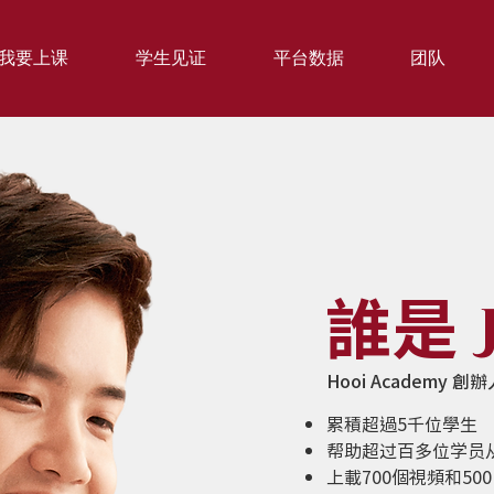
我要上课
学生见证
平台数据
团队
誰是
Hooi Academy 創辦
累積超過5千位學生
帮助超过百多位学员
上載700個視頻和50