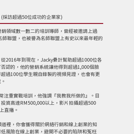
人 (採訪超過50位成功的企業家)
是網絡營銷領域數一數二的培訓導師，曾經被邀請上過
ource名師聯盟，也被譽為名師聯盟上有史以來最年輕的
2016年到現在，Jacky纍計幫助超過1000位各
否認的，他的營銷系統讓他得到超過1,000個臉
超過100位學生親自錄製的視頻見證，也會有更
載。
y非常注重實戰培訓，他強調『我教我所做的』。目
資高達RM500,000以上，影片拍攝超過500
線上直播。
i這個頻道裡，你會獲得關於網絡行銷和線上創業的知
何低風險在線上創業，避開不必要的陷阱和冤枉