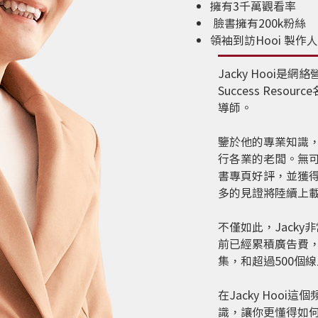
擁有3千萬觀看率
臉書擁有200k粉絲
領袖到訪Hooi 製作
Jacky Hooi
Success Res
導師。
鑒於他的專業知識，從
行各業的老闆。無可
書專頁好評，並獲得
多的見證將陸續上
不僅如此，Jack
前已經累積廣告費，投
集，和超過500個
在Jacky Hoo
識，讓你更懂得如